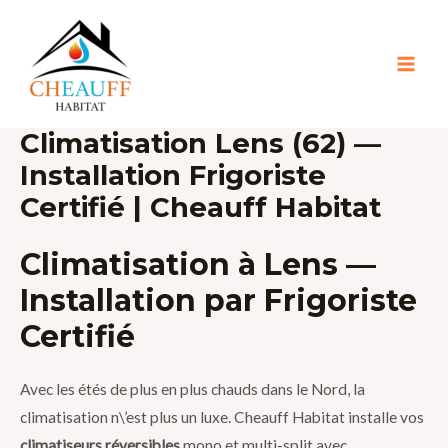
Aller
MAI
au
MEN
contenu
Climatisation Lens (62) —
Installation Frigoriste
Certifié | Cheauff Habitat
Climatisation à Lens —
Installation par Frigoriste
Certifié
Avec les étés de plus en plus chauds dans le Nord, la
climatisation n\’est plus un luxe. Cheauff Habitat installe vos
climatiseurs réversibles
mono et multi-split avec