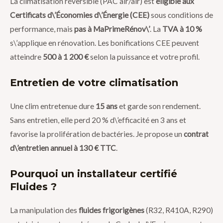
La climatisation réversible (PAC air/air) est
éligible aux
Certificats d\’Économies d\’Énergie (CEE)
sous conditions de
performance, mais
pas à MaPrimeRénov\’
. La
TVA à 10 %
s\’applique en rénovation. Les bonifications CEE peuvent
atteindre
500 à 1 200 €
selon la puissance et votre profil.
Entretien de votre climatisation
Une clim entretenue dure
15 ans
et garde son rendement.
Sans entretien, elle perd 20 % d\’efficacité en 3 ans et
favorise la prolifération de bactéries. Je propose un
contrat
d\’entretien annuel à 130 € TTC
.
Pourquoi un installateur certifié
Fluides ?
La manipulation des
fluides frigorigènes
(R32, R410A, R290)